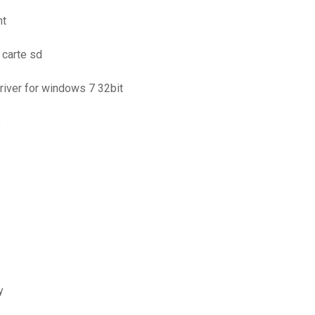
nt
 carte sd
driver for windows 7 32bit
s
y