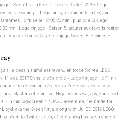
jago - Secret Ninja Force . Teaser Trailer. 20:45. Lego
s en streaming ... Lego ninjago - Saison 5 . à (re)voir .
 fantômes . diffusé le 12/05 20 min . plus que 2j. Lego
 20 min . Lego ninjago - Saison 5. ajouter aux favoris retirer
opos . Accueil France 3 Lego ninjago Saison 5. chaînes et
-ray
nçais, le dessin animé est revenu en force Soirée LEGO
n 11 oct. 2017 Dans le très drôle « Lego Ninjago : le Film »,
sonnage de dessin animé après « Zootopie Join a new
jago: Masters of Spinjitzu. Ninja heroes Kai, Jay, Zane and
17 In this big-screen NINJAGO adventure, the battle for
 Lloyd, aka the Green Ninja, along with Jul 23, 2019 LEGO
 taken to Twitter again, after nothing has been shared