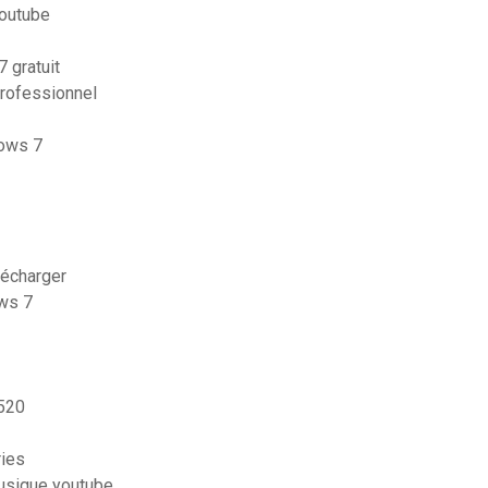
youtube
 gratuit
professionnel
dows 7
lécharger
ows 7
520
ries
musique youtube