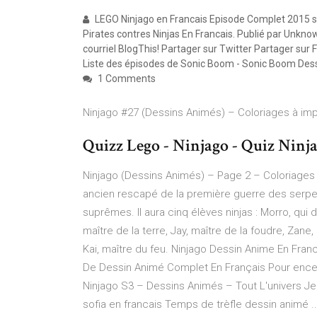
LEGO Ninjago en Francais Episode Complet 2015 
Pirates contres Ninjas En Francais. Publié par Unk
courriel BlogThis! Partager sur Twitter Partager su
Liste des épisodes de Sonic Boom - Sonic Boom De
1 Comments
Ninjago #27 (Dessins Animés) – Coloriages à im
Quizz Lego - Ninjago - Quiz Ninj
Ninjago (Dessins Animés) – Page 2 – Coloriages
ancien rescapé de la première guerre des serpen
suprêmes. Il aura cinq élèves ninjas : Morro, qui 
maître de la terre, Jay, maître de la foudre, Zane,
Kai, maître du feu. Ninjago Dessin Anime En Fran
De Dessin Animé Complet En Français Pour ence
Ninjago S3 – Dessins Animés – Tout L'univers J
sofia en francais Temps de trèfle dessin animé ..