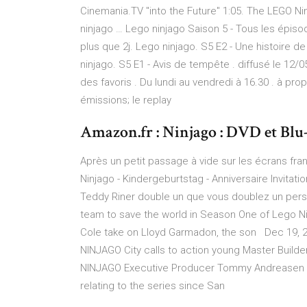
Cinemania.TV "into the Future" 1:05. The LEGO Nin
ninjago … Lego ninjago Saison 5 - Tous les épisode
plus que 2j. Lego ninjago. S5 E2 - Une histoire de
ninjago. S5 E1 - Avis de tempête . diffusé le 12/05
des favoris . Du lundi au vendredi à 16.30 . à pr
émissions; le replay
Amazon.fr : Ninjago : DVD et Blu
Après un petit passage à vide sur les écrans fra
Ninjago - Kindergeburtstag - Anniversaire Invitatio
Teddy Riner double un que vous doublez un per
team to save the world in Season One of Lego Nin
Cole take on Lloyd Garmadon, the son Dec 19, 20
NINJAGO City calls to action young Master Builder
NINJAGO Executive Producer Tommy Andreasen has
relating to the series since San