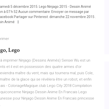
samedi 5 décembre 2015. Lego Ninjago 2015 - Dessin Animé
nown à 07 h 52 Aucun commentaire: Envoyer ce message par
r Facebook Partager sur Pinterest. dimanche 22 novembre 2015 .
ssin Animé
primer
ago, Lego
 à imprimer Ninjago (Dessins Animés) Sensei Wu est un
ts et il est en possession des quatre armes d'or
deviendra maître du vent, mais qui tournera mal, puis Cole,
 maître de la glace qui se révèlera être un robot, et enfin
cais - ColoriageMagique.club Lego City 2018 Compilation
quiconcerne Ninjago Dessin Anime En Francais Lego
eunesse pour Ninjago Dessin Anime En Francais princesse
.