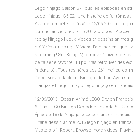
Lego ninjago Saison 5 - Tous les épisodes en strea
Lego ninjago. S5 E2 - Une histoire de fantômes . d
Avis de tempête . diffusé le 12/05 20 min . Lego ni
Du lundi au vendredi à 16.30 . à propos . Accueil
replay Ninjago | Jeux, vidéos et dessins animés 
préférés sur Boing TV. Viens t’amuser en ligne a
streaming ! Sur BoingTV, retrouve l’univers de t
de ta série favorite. Tu pourras retrouver des 
intégralité ! Tous tes héros Les 261 meilleures im
Découvrez le tableau "Ninjago" de LordAyou sur P
mangas et Lego ninjago. lego ninjago en franca
12/06/2013 · Dessin Animé LEGO City en Français
& Plus! LEGO Ninjago Decoded Episode 8 - Rise o
Épisode 18 de Ninjago Jeux denfant en français. - 
Titane dessin animé 2015 lego ninjago en francai
Masters of . Report. Browse more videos. Playing