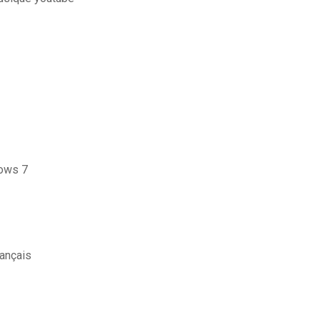
dows 7
rançais