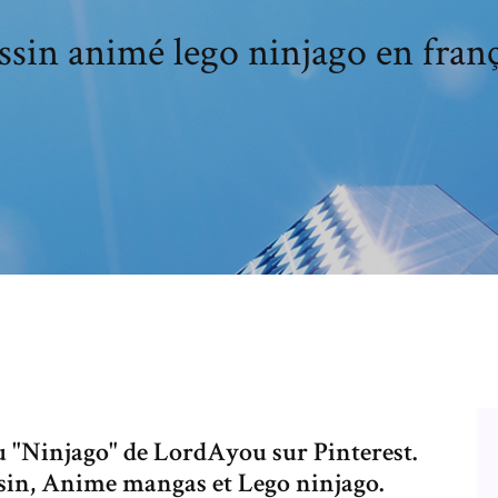
ssin animé lego ninjago en franç
au "Ninjago" de LordAyou sur Pinterest.
ssin, Anime mangas et Lego ninjago.