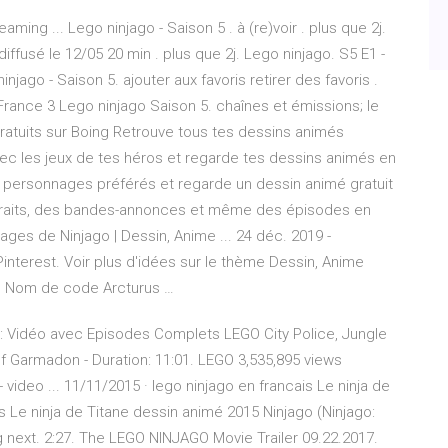
ming ... Lego ninjago - Saison 5 . à (re)voir . plus que 2j.
iffusé le 12/05 20 min . plus que 2j. Lego ninjago. S5 E1 -
njago - Saison 5. ajouter aux favoris retirer des favoris .
 France 3 Lego ninjago Saison 5. chaînes et émissions; le
gratuits sur Boing Retrouve tous tes dessins animés
vec les jeux de tes héros et regarde tes dessins animés en
es personnages préférés et regarde un dessin animé gratuit
extraits, des bandes-annonces et même des épisodes en
ages de Ninjago | Dessin, Anime ... 24 déc. 2019 -
interest. Voir plus d'idées sur le thème Dessin, Anime
is Nom de code Arcturus …
: Vidéo avec Episodes Complets LEGO City Police, Jungle
f Garmadon - Duration: 11:01. LEGO 3,535,895 views
video ... 11/11/2015 · lego ninjago en francais Le ninja de
s Le ninja de Titane dessin animé 2015 Ninjago (Ninjago:
 next. 2:27. The LEGO NINJAGO Movie Trailer 09.22.2017.