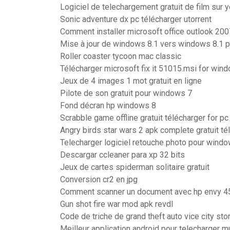
Logiciel de telechargement gratuit de film sur 
Sonic adventure dx pc télécharger utorrent
Comment installer microsoft office outlook 2007
Mise à jour de windows 8.1 vers windows 8.1 
Roller coaster tycoon mac classic
Télécharger microsoft fix it 51015.msi for win
Jeux de 4 images 1 mot gratuit en ligne
Pilote de son gratuit pour windows 7
Fond décran hp windows 8
Scrabble game offline gratuit télécharger for pc
Angry birds star wars 2 apk complete gratuit té
Telecharger logiciel retouche photo pour wind
Descargar ccleaner para xp 32 bits
Jeux de cartes spiderman solitaire gratuit
Conversion cr2 en jpg
Comment scanner un document avec hp envy 4
Gun shot fire war mod apk revdl
Code de triche de grand theft auto vice city sto
Meilleur application android pour telecharger 